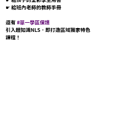
☛ 給孩子的全彩學生用書
☛ 給班內老師的教師手冊
還有 
#單一學區保護
引入超知識NLS，即打造區域獨家特色
課程！