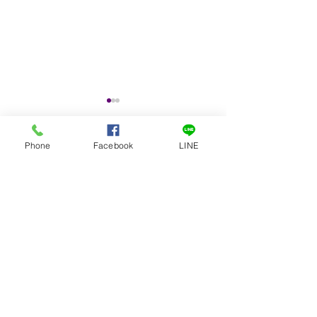
#低年級專屬 #8月教材
🌞很熱很熱的夏天，就是
Phone
Facebook
LINE
要多喝水❤️
留言
很熱很熱的夏天，就是要多喝
#父親節快樂
水 ​ 8月份我們特別為低年級的
孩子們除了準備了精彩的神話
撰寫留言......
故事，最重要的是，讓他們在
炎炎夏日中認識「液體」的特
性 ​ 水溶液 表面張力 藏在牛奶
裡的科學 ​ 說不定，孩子不僅
超知識 Super Science Knowledge
學到知識，更因為對日常可見
地表最強的自然科普素養課程
​ x 主題式科學探索概念樂
的「水」多了一份認識，養成
園課程
良好的飲水習慣！ ​...