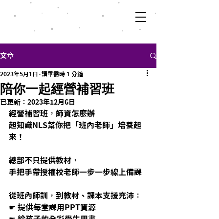
文章
2023年5月1日
讀畢需時 1 分鐘
陪你一起經營補習班
已更新：
2023年12月6日
經營補習班，師資怎麼辦
超知識NLS幫你把「班內老師」培養起
來！
總部不只提供教材，
手把手帶授權校老師一步一步線上備課
從班內師訓，到教材、課本支援充沛：
☛ 提供每堂課用PPT資源